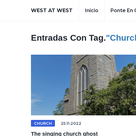
WEST AT WEST
Inicio
Ponte En 
Entradas Con Tag.
"churc
CHURCH
25.11.2022
The singing church ghost